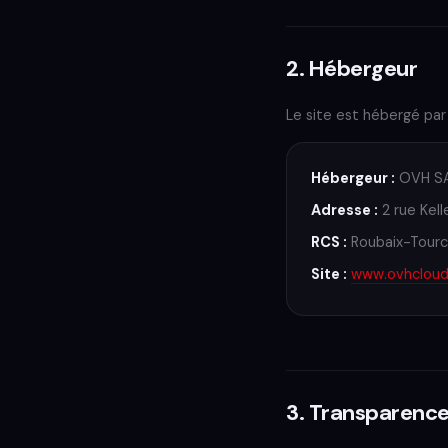
2. Hébergeur
Le site est hébergé par 
Hébergeur :
OVH S
Adresse :
2 rue Kell
RCS :
Roubaix-Tourco
Site :
www.ovhclou
3. Transparenc