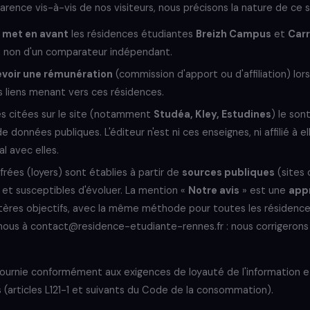
rence vis-à-vis de nos visiteurs, nous précisons la nature de ce si
 met en avant
les résidences étudiantes
Breizh Campus
et
Carr
t non d'un comparateur indépendant.
voir une rémunération
(commission d'apport ou d'affiliation) lor
 liens menant vers ces résidences.
es citées sur le site (notamment
Studéa, Kley, Estudines
) le son
 de données publiques. L'éditeur n'est ni ces enseignes, ni affilié à el
l avec elles.
frées (loyers) sont établies à partir de
sources publiques
(sites 
et susceptibles d'évoluer. La mention «
Notre avis
» est une
appr
itères objectifs, avec la même méthode pour toutes les résidences
nous à contact@residence-etudiante-rennes.fr : nous corrigerons 
fournie conformément aux exigences de loyauté de l'information 
(articles L121-1 et suivants du Code de la consommation).