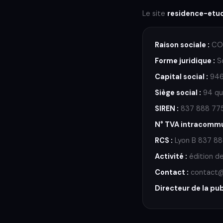
Le site
residence-etud
Raison sociale :
CO
Forme juridique :
So
Capital social :
946
Siège social :
94 qua
SIREN :
837 888 77
N° TVA intracommu
RCS :
Lyon B 837 8
Activité :
édition de
Contact :
contact@r
Directeur de la pub