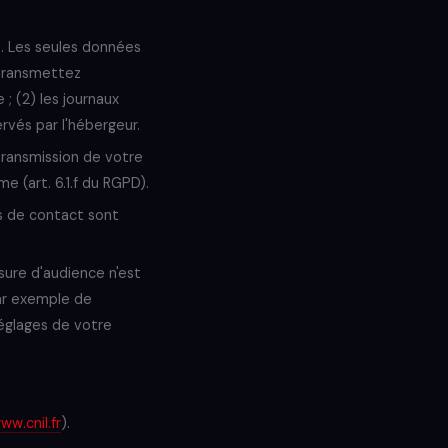
e. Les seules données
 transmettez
; (2) les journaux
rvés par l'hébergeur.
transmission de votre
e (art. 6.1.f du RGPD).
s de contact sont
ure d'audience n'est
ar exemple de
réglages de votre
ww.cnil.fr
).