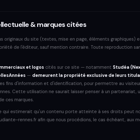
ellectuelle & marques citées
 originaux du site (textes, mise en page, éléments graphiques) es
priété de l'éditeur, sauf mention contraire. Toute reproduction sa
mmerciaux et logos
cités sur ce site — notamment
Studéa (Nexi
ellesAnnées
—
demeurent la propriété exclusive de leurs titula
 fins d'information et d'identification, pour permettre au visiteu
es. Cette utilisation ne saurait laisser penser à un partenariat, u
 de ces marques.
e qui estimerait qu'un contenu porte atteinte à ses droits peut n
iante-rennes.fr afin que nous procédions, le cas échéant, aux mo