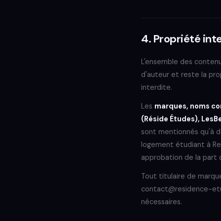
4. Propriété int
L'ensemble des contenus
d'auteur et reste la pro
interdite.
Les
marques, noms co
(Réside Études), LesB
sont mentionnés qu'à des
logement étudiant à Renn
approbation de la part
Tout titulaire de marqu
contact@residence-etud
nécessaires.