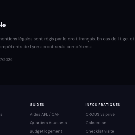
ble
entions légales sont régis par le droit français. En cas de litige, e
 compétents de Lyon seront seuls compétents.
07/2026.
GUIDES
INFOS PRATIQUES
us
Aides APL / CAF
CROUS vs privé
Quartiers étudiants
Colocation
Budget logement
Checklist visite