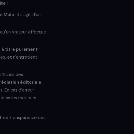
te :
é Malo
: il s'agit d'un
squ'un visiteur effectue
t à
titre purement
les, et n'entretient
officiels des
éciation éditoriale
. En cas d'erreur
dans les meilleurs
et de transparence des