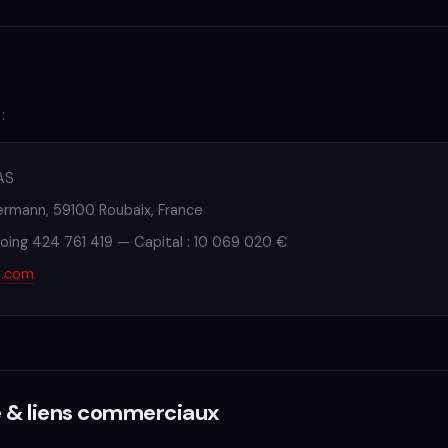
:
AS
ermann, 59100 Roubaix, France
ing 424 761 419 — Capital : 10 069 020 €
d.com
e & liens commerciaux