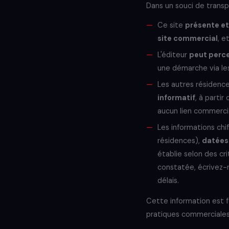
Dans un souci de transpa
Ce site
présente et
site commercial
, e
L'éditeur
peut perce
une démarche via les
Les autres résidenc
informatif
, à partir
aucun lien commercia
Les informations chif
résidences),
datées
établie selon des cr
constatée, écrivez-
délais.
Cette information est 
pratiques commerciales 