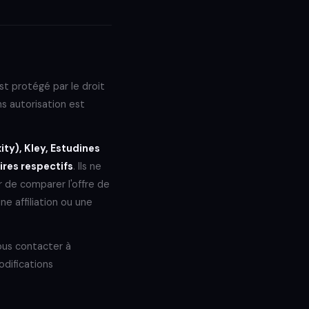
t protégé par le droit
ns autorisation est
ty), Kley, Estudines
ires respectifs
. Ils ne
r de comparer l'offre de
ne affiliation ou une
ous contacter à
difications