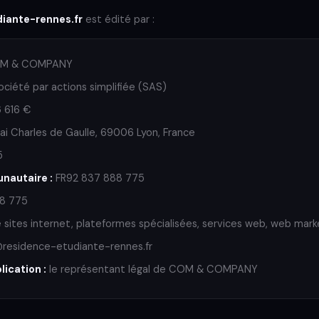
iante-rennes.fr
est édité par :
M & COMPANY
ciété par actions simplifiée (SAS)
 616 €
i Charles de Gaulle, 69006 Lyon, France
5
nautaire :
FR92 837 888 775
88 775
 sites internet, plateformes spécialisées, services web, web mark
esidence-etudiante-rennes.fr
lication :
le représentant légal de COM & COMPANY