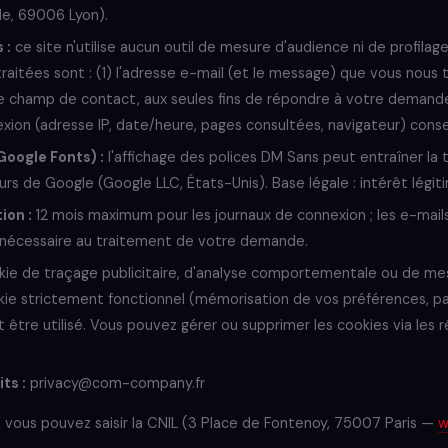
le, 69006 Lyon).
 :
ce site n'utilise aucun outil de mesure d'audience ni de profilag
traitées sont : (1) l'adresse e-mail (et le message) que vous nous
e champ de contact, aux seules fins de répondre à votre demande 
ion (adresse IP, date/heure, pages consultées, navigateur) conse
Google Fonts) :
l'affichage des polices DM Sans peut entraîner la 
rs de Google (Google LLC, États-Unis). Base légale : intérêt légitim
ion :
12 mois maximum pour les journaux de connexion ; les e-mail
nécessaire au traitement de votre demande.
ie de traçage publicitaire, d'analyse comportementale ou de mes
kie strictement fonctionnel (mémorisation de vos préférences, p
tre utilisé. Vous pouvez gérer ou supprimer les cookies via les 
ts :
privacy@com-company.fr
 vous pouvez saisir la CNIL (3 Place de Fontenoy, 75007 Paris —
w