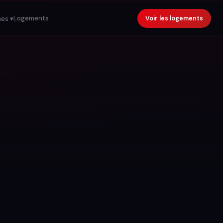
Logements
Voir les logements
es ▾