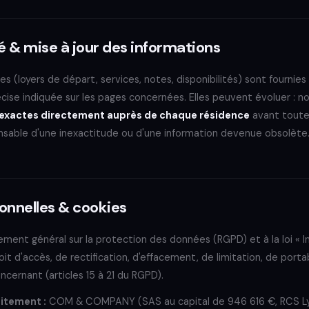
é & mise à jour des informations
es (loyers de départ, services, notes, disponibilités) sont fournies
ise indiquée sur les pages concernées. Elles peuvent évoluer : nou
ns exactes directement auprès de chaque résidence
avant toute 
nsable d'une inexactitude ou d'une information devenue obsolète
onnelles & cookies
ent général sur la protection des données (RGPD) et à la loi « I
oit d'accès, de rectification, d'effacement, de limitation, de porta
ncernant (articles 15 à 21 du RGPD).
itement :
COM & COMPANY (SAS au capital de 946 616 €, RCS L