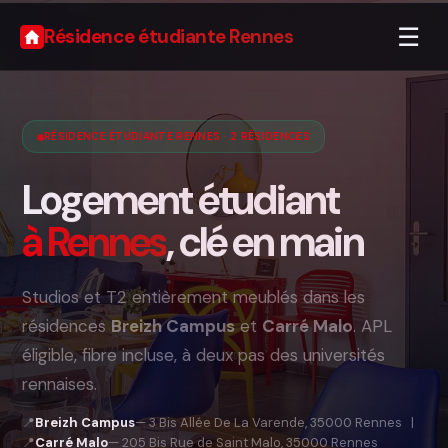
☰
Résidence étudiante Rennes
RÉSIDENCE ÉTUDIANTE RENNES · 2 RÉSIDENCES
Logement étudiant
à Rennes
, clé en main
Studios et T2 entièrement meublés dans les
résidences
Breizh Campus
et
Carré Malo
. APL
éligible, fibre incluse, à deux pas des universités
rennaises.
📍
Breizh Campus
— 3 Bis Allée De La Varende, 35000 Rennes |
📍
Carré Malo
— 205 Bis Rue de Saint Malo, 35000 Rennes