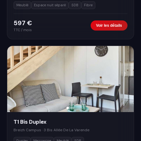
Meublé
Espace nuit séparé
SDB
Fibre
597 €
Voir les détails
TTC / mois
T1 Bis Duplex
Breizh Campus · 3 Bis Allée De La Varende
Duplex
Mezzanine
Meublé
SDB