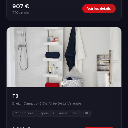
907 €
Voir les détails
TTC / mois
T3
Breizh Campus · 3 Bis Allée De La Varende
2 chambres
Séjour
Cuisine équipée
SDB