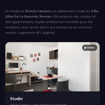
La résidence
Breizh Campus
est idéalement située au
3 Bis
Allée De La Varende, Rennes
. Elle propose des studios et
des appartements duplex entièrement meublés pour les
étudiants, avec accès direct aux transports en commun
rennais. Logements APL éligibles.
▶ Vidéo
Studio
Breizh Campus · 3 Bis Allée De La Varende