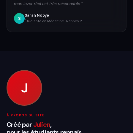
mon loyer réel est très raisonnable."
Sarah Ndoye
S
Étudiante en Médecine · Rennes 2
J
À PROPOS DU SITE
Créé par
Julien
,
pour les étudiants rennais