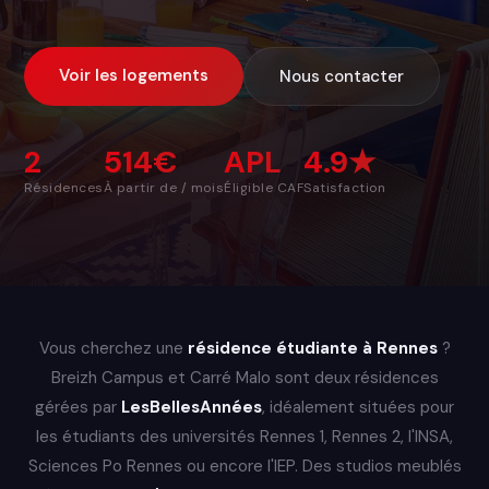
Voir les logements
Nous contacter
2
514€
APL
4.9★
Résidences
À partir de / mois
Éligible CAF
Satisfaction
Vous cherchez une
résidence étudiante à Rennes
?
Breizh Campus et Carré Malo sont deux résidences
gérées par
LesBellesAnnées
, idéalement situées pour
les étudiants des universités Rennes 1, Rennes 2, l'INSA,
Sciences Po Rennes ou encore l'IEP. Des studios meublés