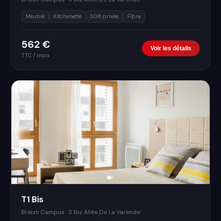
Meublé
Kitchenette
SDB privée
Fibre
562 €
Voir les détails
TTC / mois
T1 Bis
Breizh Campus · 3 Bis Allée De La Varende