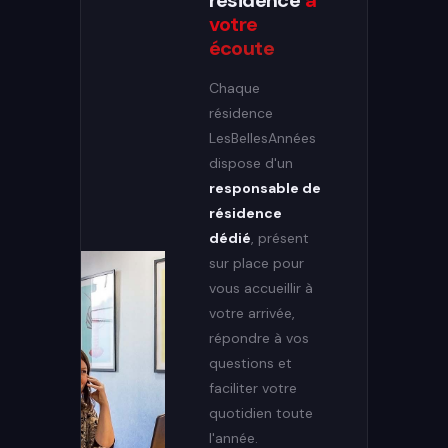
résidence
à
votre
écoute
Chaque
résidence
LesBellesAnnées
dispose d'un
responsable de
résidence
dédié
, présent
sur place pour
vous accueillir à
votre arrivée,
répondre à vos
questions et
faciliter votre
quotidien toute
l'année.