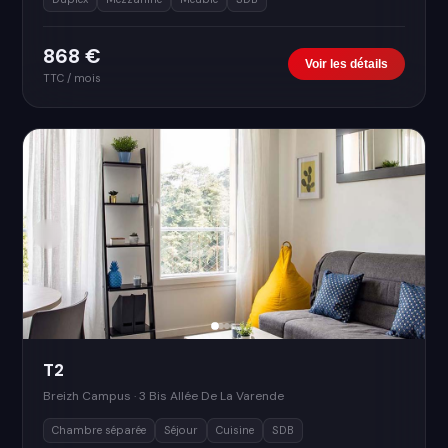
868 €
Voir les détails
TTC / mois
T2
Breizh Campus · 3 Bis Allée De La Varende
Chambre séparée
Séjour
Cuisine
SDB