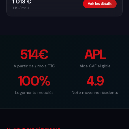
1 013 €
Voir les détails
TTC / mois
514€
APL
À partir de / mois TTC
Aide CAF éligible
100%
4.9
Logements meublés
Note moyenne résidents